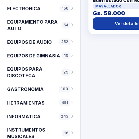
Buen Estado Con N
Acc Con 3 Adaptad
MASAJEADOR
ELECTRONICA
156
Gs. 58.000
EQUIPAMIENTO PARA
Ver detalle
54
AUTO
EQUIPOS DE AUDIO
252
EQUIPOS DE GIMNASIA
19
EQUIPOS PARA
29
DISCOTECA
GASTRONOMIA
100
HERRAMIENTAS
491
INFORMATICA
243
INSTRUMENTOS
16
MUSICALES