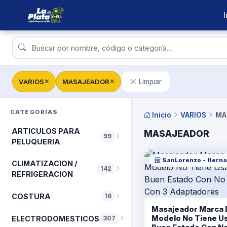
I
VARIOS
MASAJEADOR
Limpiar
✕
✕
CATEGORÍAS
Inicio
VARIOS
MA
ARTICULOS PARA
MASAJEADOR
99
PELUQUERIA
SanLorenzo - Herna
CLIMATIZACION /
142
REFRIGERACION
COSTURA
16
Masajeador Marca 
Modelo No Tiene U
ELECTRODOMESTICOS
307