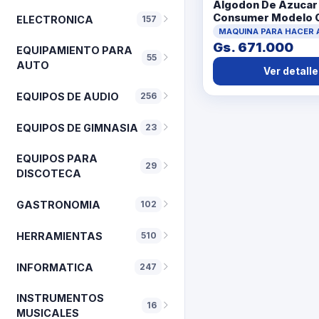
Algodon De Azucar
Consumer Modelo 
ELECTRONICA
157
No Tiene Con No Ti
Cable PowerCajaC
Gs. 671.000
EQUIPAMIENTO PARA
55
AUTO
Ver detalle
EQUIPOS DE AUDIO
256
EQUIPOS DE GIMNASIA
23
EQUIPOS PARA
29
DISCOTECA
GASTRONOMIA
102
HERRAMIENTAS
510
INFORMATICA
247
INSTRUMENTOS
16
MUSICALES