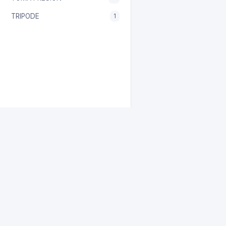
TRIPODE
1
La Plat