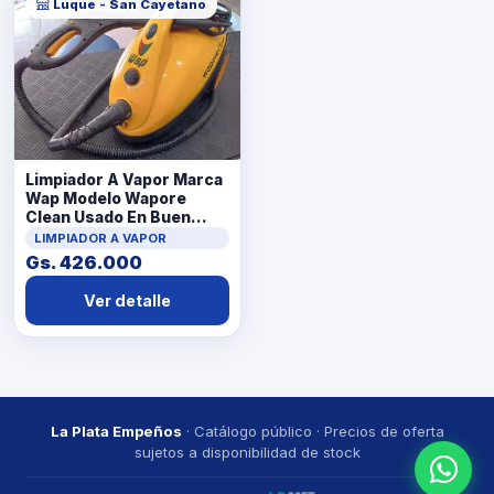
Luque - San Cayetano
Limpiador A Vapor Marca
Wap Modelo Wapore
Clean Usado En Buen
Estado Con Manija Acc
LIMPIADOR A VAPOR
Manguera C/
Gs. 426.000
PistolaRueditas
Ver detalle
La Plata Empeños
· Catálogo público · Precios de oferta
sujetos a disponibilidad de stock