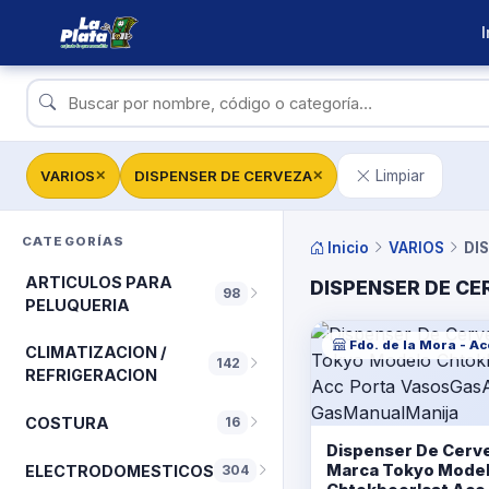
I
VARIOS
DISPENSER DE CERVEZA
Limpiar
✕
✕
CATEGORÍAS
Inicio
VARIOS
DI
ARTICULOS PARA
DISPENSER DE C
98
PELUQUERIA
Fdo. de la Mora - A
CLIMATIZACION /
142
REFRIGERACION
COSTURA
16
Dispenser De Cerv
Marca Tokyo Mode
ELECTRODOMESTICOS
304