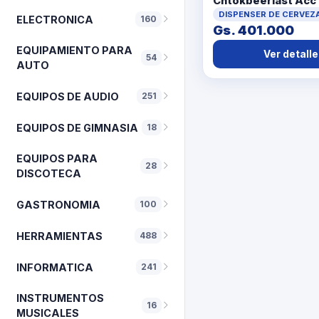
Chtokbeerlast Acc
VasosGasAcc Para 
DISPENSER DE CERVEZ
ELECTRONICA
160
GasManualManija
Gs. 401.000
EQUIPAMIENTO PARA
Ver detalle
54
AUTO
EQUIPOS DE AUDIO
251
EQUIPOS DE GIMNASIA
18
EQUIPOS PARA
28
DISCOTECA
GASTRONOMIA
100
HERRAMIENTAS
488
INFORMATICA
241
INSTRUMENTOS
16
MUSICALES