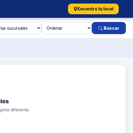
Encontrá tu local
Buscar
los
oría diferente.