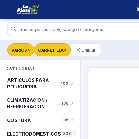
I
VARIOS
CARRETILLA
Limpiar
✕
✕
CATEGORÍAS
ARTICULOS PARA
100
PELUQUERIA
CLIMATIZACION /
136
REFRIGERACION
COSTURA
15
ELECTRODOMESTICOS
303