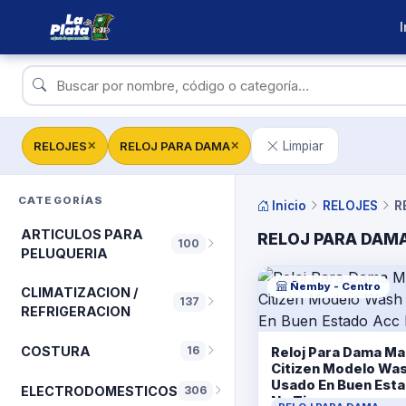
I
RELOJES
RELOJ PARA DAMA
Limpiar
✕
✕
CATEGORÍAS
Inicio
RELOJES
R
ARTICULOS PARA
RELOJ PARA DAM
100
PELUQUERIA
Ñemby - Centro
CLIMATIZACION /
137
REFRIGERACION
COSTURA
16
Reloj Para Dama Ma
Citizen Modelo Wa
Usado En Buen Est
ELECTRODOMESTICOS
306
No Tiene