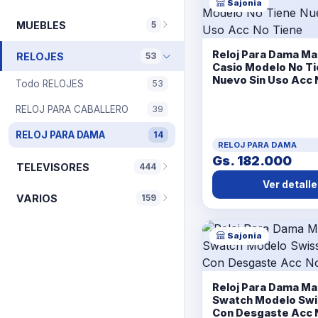
Sajonia
MUEBLES
5
Reloj Para Dama Ma
RELOJES
53
Casio Modelo No T
Nuevo Sin Uso Acc 
Todo RELOJES
53
RELOJ PARA CABALLERO
39
RELOJ PARA DAMA
14
RELOJ PARA DAMA
Gs. 182.000
TELEVISORES
444
Ver detalle
VARIOS
159
Sajonia
Reloj Para Dama Ma
Swatch Modelo Swi
Con Desgaste Acc 