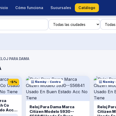
nicio
Cómo funciona
Sucursales
Catálogo
ELOJ PARA DAMA
A
-5%
Ñemby - Centro
Ñemby -
rca
sh Co
Reloj Para Dama Marca
Reloj Pa
ado Acc
Citizen Modelo 5930--
Citizen 