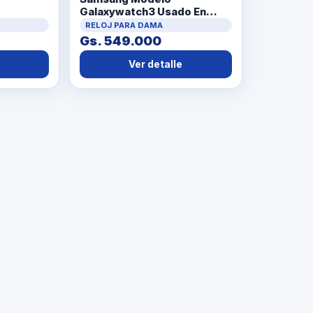
Galaxywatch3 Usado En
Buen Estado Acc Con Cable
RELOJ PARA DAMA
Ub Para Cargar
Gs. 549.000
Ver detalle