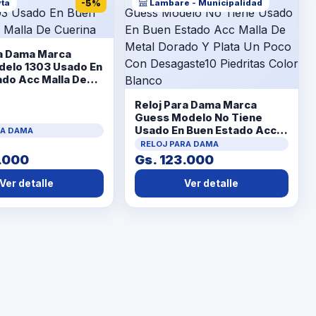
ta
-5%
Lambare - Municipalidad
ra Dama Marca
delo 1303 Usado En
ado Acc Malla De
Reloj Para Dama Marca
Guess Modelo No Tiene
Usado En Buen Estado Acc
RA DAMA
Malla De Metal Dorado Y
RELOJ PARA DAMA
Plata Un Poco Con
.000
Gs. 123.000
Desagaste10 Piedritas
Color Blanco
Ver detalle
Ver detalle