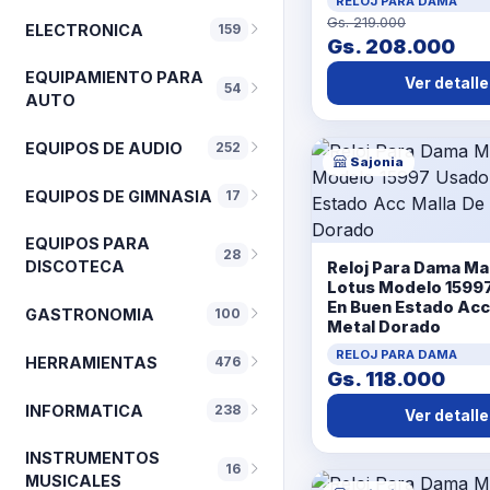
RELOJ PARA DAMA
Gs. 219.000
ELECTRONICA
159
Gs. 208.000
EQUIPAMIENTO PARA
Ver detalle
54
AUTO
EQUIPOS DE AUDIO
252
Sajonia
EQUIPOS DE GIMNASIA
17
EQUIPOS PARA
28
DISCOTECA
Reloj Para Dama Ma
Lotus Modelo 1599
En Buen Estado Acc
GASTRONOMIA
100
Metal Dorado
RELOJ PARA DAMA
HERRAMIENTAS
476
Gs. 118.000
INFORMATICA
238
Ver detalle
INSTRUMENTOS
16
MUSICALES