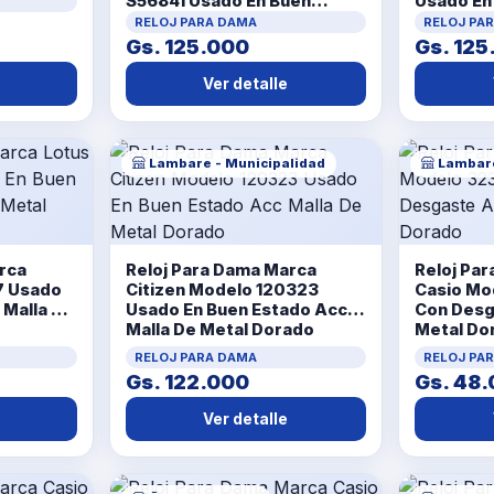
S56841 Usado En Buen
Usado En
Estado Acc No Tiene
No Tiene
RELOJ PARA DAMA
RELOJ PA
Gs. 125.000
Gs. 125
Ver detalle
Lambare - Municipalidad
Lambare
rca
Reloj Para Dama Marca
Reloj Pa
7 Usado
Citizen Modelo 120323
Casio Mo
 Malla De
Usado En Buen Estado Acc
Con Desg
Malla De Metal Dorado
Metal Do
RELOJ PARA DAMA
RELOJ PA
Gs. 122.000
Gs. 48
Ver detalle