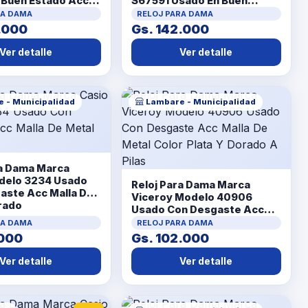
 Buen Estado Acc
S67591 Usado En Buen
Estado Acc Con Malla De
RA DAMA
RELOJ PARA DAMA
Metal Dorado
.000
Gs. 142.000
Ver detalle
Ver detalle
 - Municipalidad
Lambare - Municipalidad
ra Dama Marca
delo 3234 Usado
Reloj Para Dama Marca
aste Acc Malla De
Viceroy Modelo 40906
rado
Usado Con Desgaste Acc
Malla De Metal Color Plata Y
RA DAMA
RELOJ PARA DAMA
Dorado A Pilas
.000
Gs. 102.000
Ver detalle
Ver detalle