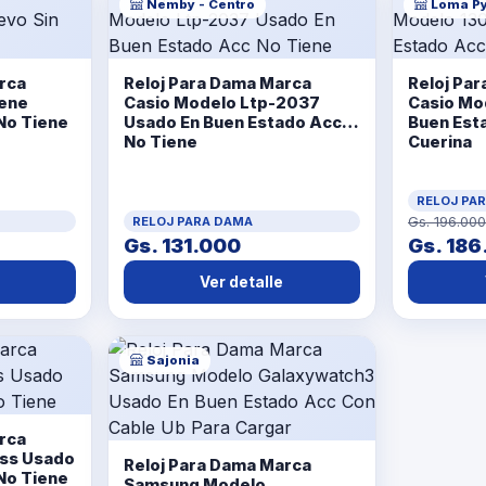
Ñemby - Centro
Loma Py
rca
Reloj Para Dama Marca
Reloj Pa
iene
Casio Modelo Ltp-2037
Casio Mo
No Tiene
Usado En Buen Estado Acc
Buen Est
No Tiene
Cuerina
RELOJ PA
RELOJ PARA DAMA
Gs. 196.000
Gs. 131.000
Gs. 186
Ver detalle
Sajonia
rca
ss Usado
Reloj Para Dama Marca
No Tiene
Samsung Modelo