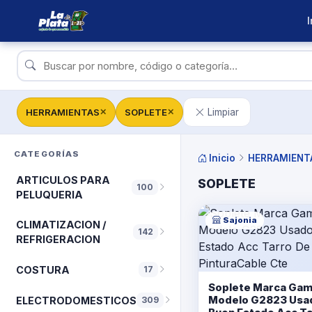
I
HERRAMIENTAS
SOPLETE
Limpiar
✕
✕
CATEGORÍAS
Inicio
HERRAMIENT
ARTICULOS PARA
SOPLETE
100
PELUQUERIA
Sajonia
CLIMATIZACION /
142
REFRIGERACION
COSTURA
17
Soplete Marca Ga
Modelo G2823 Usa
ELECTRODOMESTICOS
309