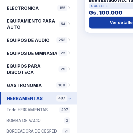
Buen Estado Acc Ta
PinturaCable Cte
SOPLETE
ELECTRONICA
155
Gs. 100.000
EQUIPAMIENTO PARA
Ver detalle
54
AUTO
EQUIPOS DE AUDIO
253
EQUIPOS DE GIMNASIA
22
EQUIPOS PARA
29
DISCOTECA
GASTRONOMIA
100
HERRAMIENTAS
497
Todo HERRAMIENTAS
497
BOMBA DE VACIO
2
BORDEADORA DE CESPED
21