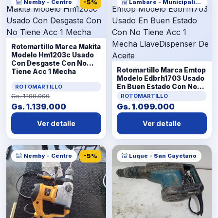
Ñemby - Centro
-5%
Lambare - Municipalidad
Rotomartillo Marca Makita
Modelo Hm1203c Usado
Con Desgaste Con No
Rotomartillo Marca Emtop
Tiene Acc 1 Mecha
Modelo Edbrh1703 Usado
En Buen Estado Con No
ROTOMARTILLO
Tiene Acc 1 Mecha
Gs. 1.199.000
ROTOMARTILLO
LlaveDispenser De Aceite
Gs. 1.139.000
Gs. 1.099.000
Ver detalle
Ver detalle
Ñemby - Centro
-5%
Luque - San Cayetano