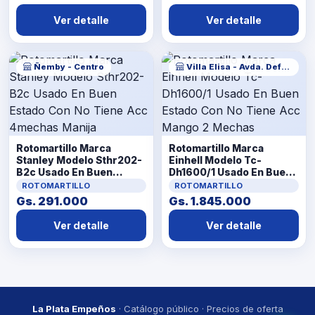
LlaveManija
Ver detalle
Ver detalle
Ñemby - Centro
Villa Elisa - Avda. Defensores del chaco
Rotomartillo Marca
Rotomartillo Marca
Stanley Modelo Sthr202-
Einhell Modelo Tc-
B2c Usado En Buen
Dh1600/1 Usado En Buen
Estado Con No Tiene Acc
Estado Con No Tiene Acc
ROTOMARTILLO
ROTOMARTILLO
4mechas Manija
Mango 2 Mechas
Gs. 291.000
Gs. 1.845.000
Ver detalle
Ver detalle
La Plata Empeños
· Catálogo público · Precios de oferta