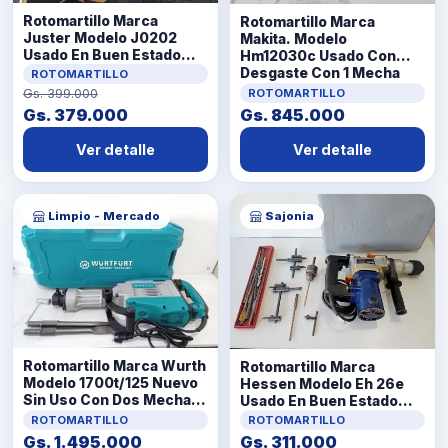
Rotomartillo Marca
Rotomartillo Marca
Juster Modelo J0202
Makita. Modelo
Usado En Buen Estado
Hm12030c Usado Con
Con No Tiene Acc Mecha
Desgaste Con 1 Mecha
ROTOMARTILLO
Acc No Tiene
Gs. 399.000
ROTOMARTILLO
Gs. 379.000
Gs. 845.000
Ver detalle
Ver detalle
Limpio - Mercado
Sajonia
Rotomartillo Marca Wurth
Rotomartillo Marca
Modelo 1700t/125 Nuevo
Hessen Modelo Eh 26e
Sin Uso Con Dos Mechas
Usado En Buen Estado
Acc Llave
Con No Tiene Acc En
ROTOMARTILLO
ROTOMARTILLO
MaletinMechas Y
Gs. 1.495.000
Gs. 311.000