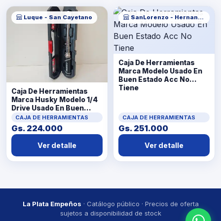
Luque - San Cayetano
SanLorenzo - Hernandarias
Caja De Herramientas
Marca Modelo Usado En
Buen Estado Acc No
Tiene
Caja De Herramientas
Marca Husky Modelo 1/4
Drive Usado En Buen
Estado Acc No Tiene
CAJA DE HERRAMIENTAS
CAJA DE HERRAMIENTAS
Gs. 224.000
Gs. 251.000
Ver detalle
Ver detalle
La Plata Empeños
· Catálogo público · Precios de oferta
sujetos a disponibilidad de stock