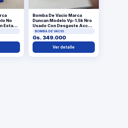
Bomba De Vacio Marca
rca
Duncan Modelo Vp-1.5k Nro
lo No
Usado Con Desgaste Acc
n Estado
1manija De Agarre1conector
BOMBA DE VACIO
De Servicio
Gs. 349.000
Ver detalle