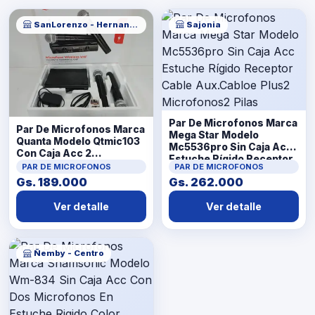
SanLorenzo - Hernandarias
Sajonia
Par De Microfonos Marca
Par De Microfonos Marca
Mega Star Modelo
Quanta Modelo Qtmic103
Mc5536pro Sin Caja Acc
Con Caja Acc 2
Estuche Rígido Receptor
MicrofonosReceptor De
PAR DE MICROFONOS
PAR DE MICROFONOS
Cable Aux.Cabloe Plus2
SeñalCable
Gs. 189.000
Gs. 262.000
Microfonos2 Pilas
BananaCargador
Ver detalle
Ver detalle
Ñemby - Centro