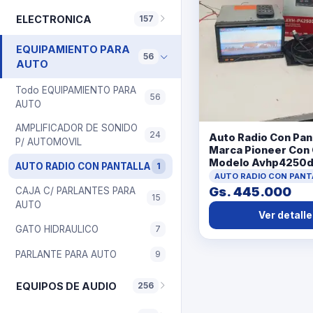
ELECTRONICA
157
EQUIPAMIENTO PARA
56
AUTO
Todo EQUIPAMIENTO PARA
56
AUTO
AMPLIFICADOR DE SONIDO
24
Auto Radio Con Pan
P/ AUTOMOVIL
Marca Pioneer Con 
Modelo Avhp4250
AUTO RADIO CON PANTALLA
1
Usado Con Desgast
AUTO RADIO CON PANT
Tiene '' Acc Ficha
Gs. 445.000
CAJA C/ PARLANTES PARA
15
ControlSoporteCaj
AUTO
Ver detalle
GATO HIDRAULICO
7
PARLANTE PARA AUTO
9
EQUIPOS DE AUDIO
256