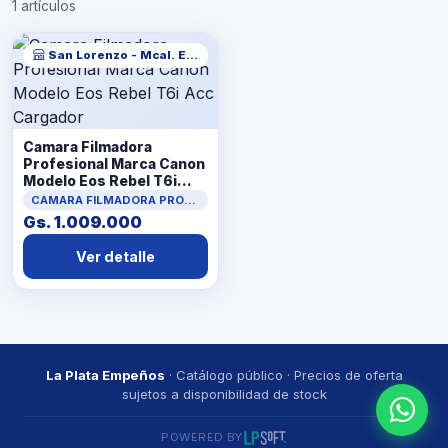
1 artículos
San Lorenzo - Mcal. Estigarribia
Camara Filmadora
Profesional Marca Canon
Modelo Eos Rebel T6i
Acc Cargador
CAMARA FILMADORA PROFESIONAL
Gs. 1.009.000
Ver detalle
La Plata Empeños
· Catálogo público · Precios de oferta
sujetos a disponibilidad de stock
POWERED BY