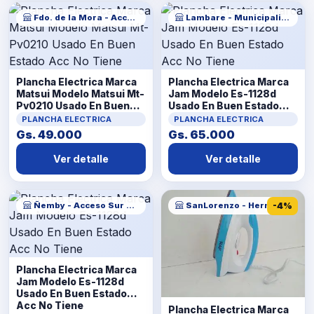
Fdo. de la Mora - Acceso Sur
Lambare - Municipalidad
Plancha Electrica Marca
Plancha Electrica Marca
Matsui Modelo Matsui Mt-
Jam Modelo Es-1128d
Pv0210 Usado En Buen
Usado En Buen Estado
Estado Acc No Tiene
Acc No Tiene
PLANCHA ELECTRICA
PLANCHA ELECTRICA
Gs. 49.000
Gs. 65.000
Ver detalle
Ver detalle
Ñemby - Acceso Sur Cañadita
SanLorenzo - Hernandarias
-4%
Plancha Electrica Marca
Jam Modelo Es-1128d
Usado En Buen Estado
Acc No Tiene
Plancha Electrica Marca