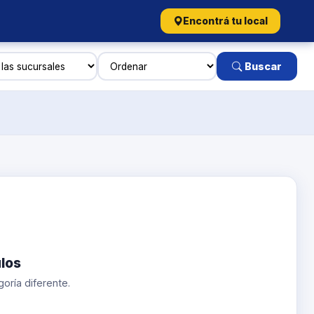
Encontrá tu local
Buscar
los
oría diferente.