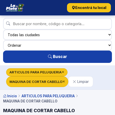
Encontrá tu local
Buscar
ARTICULOS PARA PELUQUERIA
✕
MAQUINA DE CORTAR CABELLO
Limpiar
✕
Inicio
ARTICULOS PARA PELUQUERIA
MAQUINA DE CORTAR CABELLO
MAQUINA DE CORTAR CABELLO