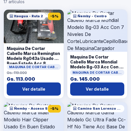
17 artículos
Itaugua - Ruta 2
-5%
Ñemby - Centro
Maquina De Cortar
Cabello Marca Remington
Maquina De Cortar
Modelo Rg043a Usado En
Cabello Marca Mondial
Buen Estado Acc 8
Modelo Bg-03 Acc Con 7
MAQUINA DE CORTAR CABELLO
Accesorios
Niveles De
Gs. 119.000
MAQUINA DE CORTAR CABELLO
CorteLubricanteCepilloBase
Gs. 113.000
Gs. 145.000
De MaquinaCargador
Ver detalle
Ver detalle
Ñemby - Acceso Sur Cañadita
-5%
Camino San Lorenzo - Luque