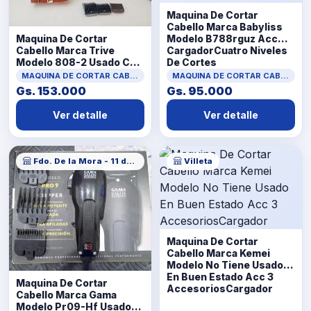
Maquina De Cortar
Cabello Marca Babyliss
Modelo B788rguz Acc
Maquina De Cortar
CargadorCuatro Niveles
Cabello Marca Trive
De Cortes
Modelo 808-2 Usado Con
Desgaste Acc 2 Niveles
MAQUINA DE CORTAR CABELLO
MAQUINA DE CORTAR CABELLO
De Corte 2 Dientes
Gs. 153.000
Gs. 95.000
Regulares
Ver detalle
Ver detalle
Fdo. De la Mora - 11 de Septiembre
Villeta
Maquina De Cortar
Cabello Marca Kemei
Modelo No Tiene Usado
En Buen Estado Acc 3
Maquina De Cortar
AccesoriosCargador
Cabello Marca Gama
Modelo Pr09-Hf Usado